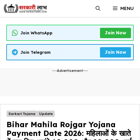
Skip
MENU
to
content
Join Now
Join WhatsApp
Join Now
Join Telegram
---Advertisement---
Sarkari Yojana
Update
Bihar Mahila Rojgar Yojana
Payment Date 2026: महिलाओं के खाते